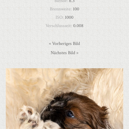
Blende:
6.3
Brennweite:
100
ISO:
1000
Verschlusszeit:
0.008
« Vorheriges Bild
Nächstes Bild »