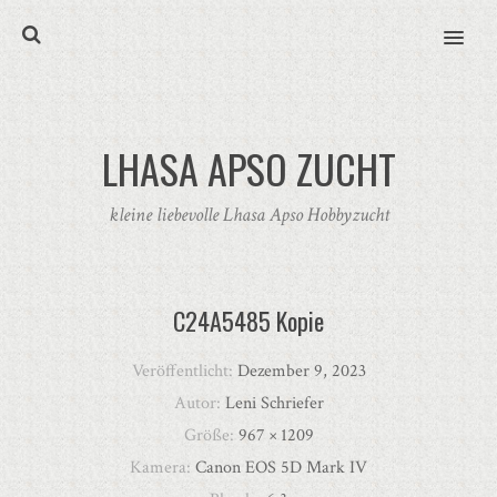
MENU
LHASA APSO ZUCHT
kleine liebevolle Lhasa Apso Hobbyzucht
C24A5485 Kopie
Veröffentlicht:
Dezember 9, 2023
Autor:
Leni Schriefer
Größe:
967 × 1209
Kamera:
Canon EOS 5D Mark IV